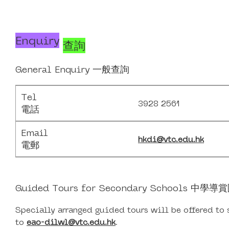
Enquiry
查詢
General Enquiry 一般查詢
Tel
3928 2561
電話
Email
hkdi@vtc.edu.hk
電郵
Guided Tours for Secondary Schools 中學導
Specially arranged guided tours will be offered to 
to
eao-dilwl@vtc.edu.hk
.