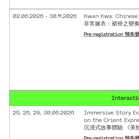
02.06.2026 - 30.11.2026
Kwan Kwa: Chines
非常嫁衣：裙褂之變
Pre-registration 
Interact
25, 26, 29, 30.06.2026
Immersive Story Ex
on the Orient Expre
沉浸式故事體驗:《美
Pre-registration 