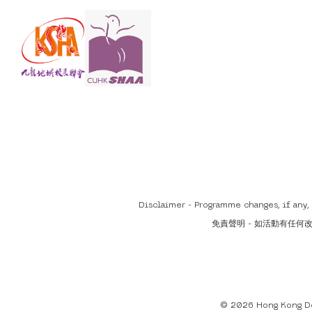
Disclaimer - Programme changes, if any
免責聲明 - 如活動有任
© 2026 Hong Kong Des