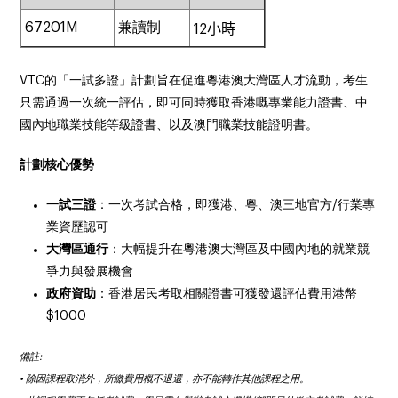
67201M
兼讀制
12
小時
VTC
的「一試多證」計劃旨在促進粵港澳大灣區人才流動，考生
只需通過一次統一評估，即可同時獲取香港嘅專業能力證書、中
國內地職業技能等級證書、以及澳門職業技能證明書。
計劃核心優勢
一試三證
：一次考試合格，即獲港、粵、澳三地官方
/
行業專
業資歷認可
大灣區通行
：大幅提升在粵港澳大灣區及中國內地的就業競
爭力與發展機會
政府資助
：香港居民考取相關證書可獲發還評估費用港幣
$1000
備註:
•⁠ ⁠除因課程取消外，所繳費用概不退還，亦不能轉作其他課程之用。