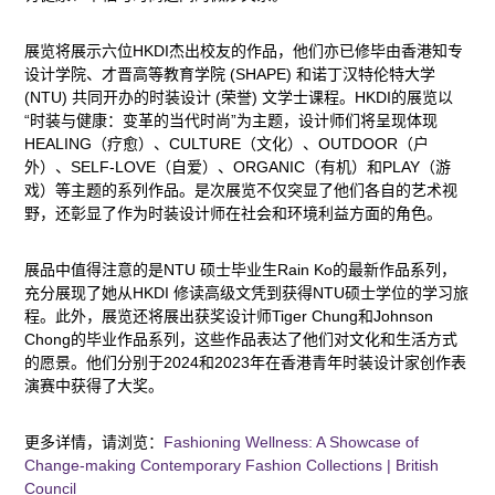
展览将展示六位HKDI杰出校友的作品，他们亦已修毕由香港知专
设计学院、才晋高等教育学院 (SHAPE) 和诺丁汉特伦特大学
(NTU) 共同开办的时装设计 (荣誉) 文学士课程。HKDI的展览以
“时装与健康：变革的当代时尚”为主题，设计师们将呈现体现
HEALING（疗愈）、CULTURE（文化）、OUTDOOR（户
外）、SELF-LOVE（自爱）、ORGANIC（有机）和PLAY（游
戏）等主题的系列作品。是次展览不仅突显了他们各自的艺术视
野，还彰显了作为时装设计师在社会和环境利益方面的角色。
展品中值得注意的是NTU 硕士毕业生Rain Ko的最新作品系列，
充分展现了她从HKDI 修读高级文凭到获得NTU硕士学位的学习旅
程。此外，展览还将展出获奖设计师Tiger Chung和Johnson
Chong的毕业作品系列，这些作品表达了他们对文化和生活方式
的愿景。他们分别于2024和2023年在香港青年时装设计家创作表
演赛中获得了大奖。
更多详情，请浏览：
Fashioning Wellness: A Showcase of
Change-making Contemporary Fashion Collections | British
Council