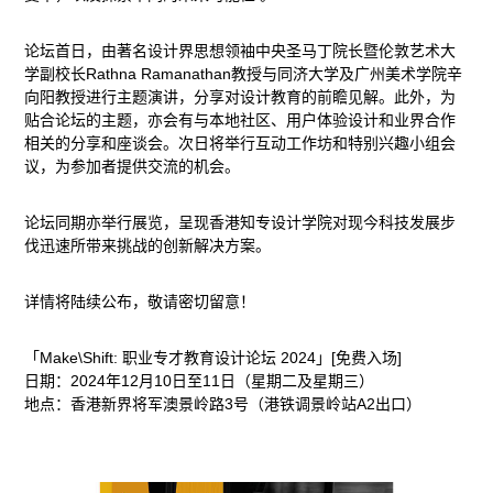
荣
论坛首日，由著名设计界思想领袖中央圣马丁院长暨伦敦艺术大
誉
学副校长Rathna Ramanathan教授与同济大学及广州美术学院辛
向阳教授进行主题演讲，分享对设计教育的前瞻见解。此外，为
贴合论坛的主题，亦会有与本地社区、用户体验设计和业界合作
相关的分享和座谈会。次日将举行互动工作坊和特别兴趣小组会
议，为参加者提供交流的机会。
论坛同期亦举行展览，呈现香港知专设计学院对现今科技发展步
伐迅速所带来挑战的创新解决方案。
详情将陆续公布，敬请密切留意！
「Make\Shift: 职业专才教育设计论坛 2024」[免费入场]
日期：2024年12月10日至11日（星期二及星期三）
地点：香港新界将军澳景岭路3号（港铁调景岭站A2出口）