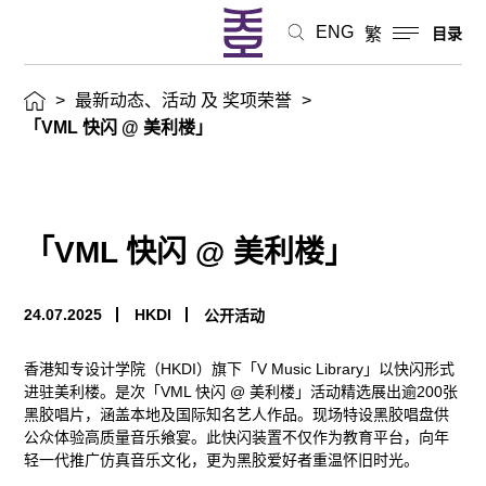
活
ENG
繁
目录
动
>
最新动态、活动 及 奖项荣誉
>
及
「VML 快闪 @ 美利楼」
奖
项
「VML 快闪 @ 美利楼」
荣
誉
24.07.2025
HKDI
公开活动
香港知专设计学院（HKDI）旗下「V Music Library」以快闪形式
进驻美利楼。是次「VML 快闪 @ 美利楼」活动精选展出逾200张
黑胶唱片，涵盖本地及国际知名艺人作品。现场特设黑胶唱盘供
公众体验高质量音乐飨宴。此快闪装置不仅作为教育平台，向年
轻一代推广仿真音乐文化，更为黑胶爱好者重温怀旧时光。