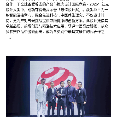
合作，于全球备受尊崇的产品与概念设计国际竞赛 - 2025年红点
动
设计大奖中，成功夺得最高荣誉「最佳设计奖」。获奖项目为一
款智能温控背心，融合先进科技与中医养生理念，不仅设计时
尚，更为应对气候挑战提供兼顾健康的创新方案。此设计凭借其
态、
卓越品质、前瞻创意与精湛技术应用，获评审团高度赞扬，从众
多参赛作品中脱颖而出，成为各类别中最具突破性的代表作之
活
一。
动
及
奖
项
荣
誉