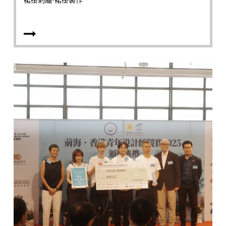
裙褂刺繡·裙褂製作