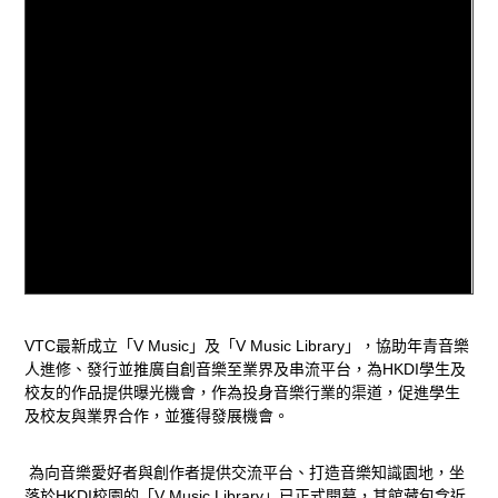
榮
譽
VTC
最新成立「
V Music
」及「
V Music Library
」，協助年青音樂
人進修、發行並推廣自創音樂至業界及串流平台，為
HKDI
學生及
校友的作品提供曝光機會，作為投身音樂行業的渠道，促進學生
及校友與業界合作，並獲得發展機會。
為向音樂愛好者與創作者提供交流平台、打造音樂知識園地，坐
落於
HKDI
校園的「
V Music Library
」
已
正式開幕，其館藏包含近