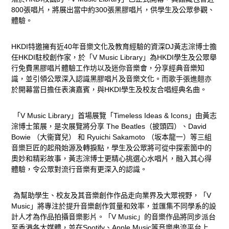
800
張唱片，將展出當中約
300
張黑膠唱片，供學生及公眾參觀、
體驗。
HKDI
特邀擁有近
40
年音樂文化及教育經驗的資深
DJ
黃志淙博士擔
任
HKDI
駐校創作家，於「
V Music Library
」為
HKDI
學生及公眾舉
行免費黑膠唱片體驗工作坊以及迷你音樂會，分享經典音樂知
識，並引領公眾深入認識黑膠唱片及音樂文化。而歌手張進翹亦
於開幕當日擔任表演嘉賓，與
HKDI
學生及校友合唱經典名曲。
「
V Music Library
」首場展覽「
Timeless Ideas & Icons
」由黃志
淙博士策展，是次展覽將分享
The Beatles
（披頭四）、
David
Bowie
（大衞寶兒） 和
Ryuichi Sakamoto
（坂本龍一）等三組
音樂巨匠的起飛始源及轉捩點，學生及公眾將可從中探索箇中的
奧妙和精彩故事，黃志淙博士更精心挑選心水唱片，融入其心得
體驗，令公眾對流行音樂有更深入的認識。
為幫助學生、校友及其音樂創作作品走向業界及大眾視野，「
V
Music
」將專注於提升音樂創作質量和效率，並匯集不同學系的設
計人才為作品拍攝音樂影片。「
V Music
」的音樂作品將同步派台
至香港各大媒體，並在
Spotify
、
Apple Music
等音樂串流平台上