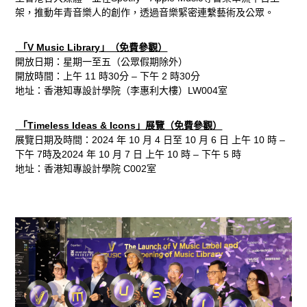
架，推動年青音樂人的創作，透過音樂緊密連繫藝術及公眾。
「
V Music Library
」（免費參觀）
開放日期：星期一至五（公眾假期除外）
開放時間：上午
11
時
30
分 – 下午
2
時
30
分
地址：香港知專設計學院（李惠利大樓）
LW004
室
「
Timeless Ideas & Icons
」展覽（免費參觀）
展覽日期及時間：
2024
年
10
月
4
日至
10
月
6
日 上午
10
時 –
下午
7
時及
2024
年
10
月
7
日 上午
10
時 – 下午
5
時
地址：香港知專設計學院
C002
室