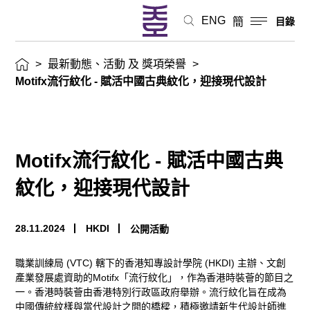
典
ENG
簡
目錄
紋
>
最新動態、活動 及 獎項榮譽
>
化，
Motifx流行紋化 - 賦活中國古典紋化，迎接現代設計
迎
接
Motifx流行紋化 - 賦活中國古典
現
紋化，迎接現代設計
代
設
28.11.2024
HKDI
公開活動
計
職業訓練局
(VTC)
轄下的香港知專設計學院
(HKDI)
主辦、文創
產業發展處資助的
Motifx
「流行紋化」，作為香港時裝薈的節目之
最
一。香港時裝薈由香港特別行政區政府舉辦。流行紋化旨在成為
中國傳統紋樣與當代設計之間的橋樑，積極邀請新生代設計師進