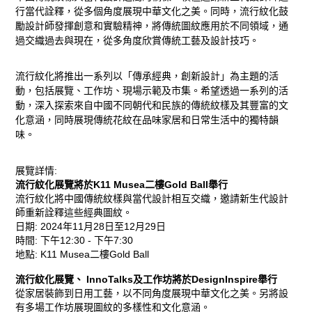
行當代詮釋，從多個角度展現中華文化之美。同時，流行紋化鼓
新
勵設計師發揮創意和實驗精神，將傳統圖紋應用於不同領域，通
過交織過去與現在，從多角度欣賞傳統工藝及設計技巧。
動
態、
流行紋化將推出一系列以「傳承經典，創新設計」為主題的活
動，包括展覽、工作坊、現場示範及市集。希望透過一系列的活
動，深入探索來自中國不同朝代和民族的傳統紋樣及其豐富的文
活
化意涵，同時展現傳統花紋在品味家居和日常生活中的獨特韻
味。
動
展覽詳情:
及
流行紋化展覽
將於K11 Musea二樓Gold Ball舉行
流行紋化將中國傳統紋樣與當代設計相互交織，邀請新生代設計
獎
師重新詮釋這些經典圖紋。
日期: 2024年11月28日至12月29日
項
時間: 下午12:30 - 下午7:30
地點: K11 Musea二樓Gold Ball
榮
流行紋化展覽、
InnoTalks
及工作坊將於DesignInspire舉行
從家居裝飾到日用工藝，以不同角度展現中華文化之美。另將設
譽
有多場工作坊展現圖紋的多樣性和文化意涵。