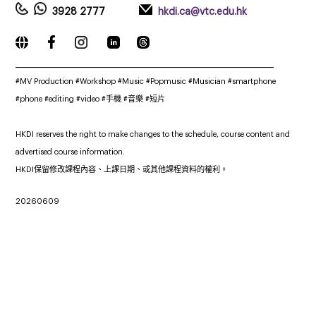
3928 2777
hkdi.ca@vtc.edu.hk
_____________________________________________________________
#MV Production #Workshop
#
Music
#Popmusic #Musician #smartphone
#phone #editing #video #手機 #音樂 #短片
HKDI reserves the right to make changes to the schedule, course content and
advertised course information.
HKDI保留修改課程內容、上課日期、或其他課程資料的權利。
20260609