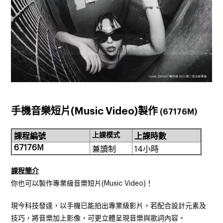
手機音樂短片
(Music Video)
製作
(
67176M
)
上課模式
課程編號
上課
時數
67176M
兼讀制
14
小時
課程
簡介
你也可以製作專業級音樂短片
(Music Video)
！
現今科技發達，以手機已能拍出專業級影片。若配合設計元素及
技巧，將音樂加上影像，可更立體呈現音樂與歌詞內容。