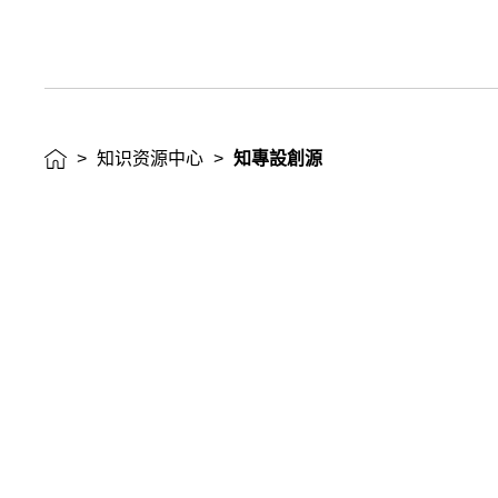
>
知识资源中心
>
知專設創源