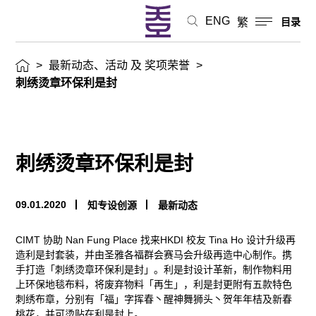
动
ENG
繁
目录
态、
>
最新动态、活动 及 奖项荣誉
>
活
刺绣烫章环保利是封
动
及
刺绣烫章环保利是封
奖
09.01.2020
知专设创源
最新动态
项
CIMT 协助 Nan Fung Place 找来HKDI 校友 Tina Ho 设计升级再
荣
造利是封套装，并由圣雅各福群会赛马会升级再造中心制作。携
手打造「刺绣烫章环保利是封」。利是封设计革新，制作物料用
誉
上环保地毯布料，将废弃物料「再生」，利是封更附有五款特色
刺绣布章，分别有「福」字挥春丶醒神舞狮头丶贺年年桔及新春
桃花，并可烫贴在利是封上。