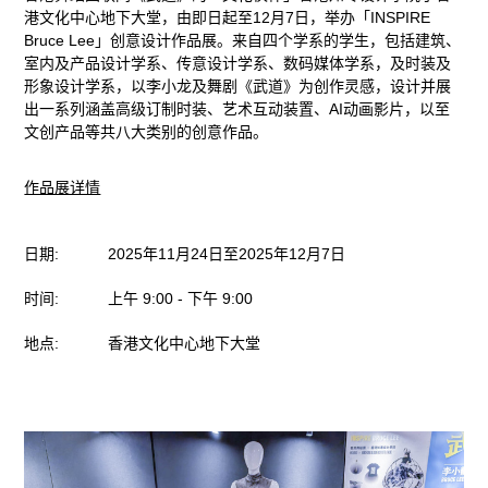
港文化中心地下大堂，由即日起至12月7日，举办「INSPIRE
作
Bruce Lee」创意设计作品展。来自四个学系的学生，包括建筑、
室内及产品设计学系、传意设计学系、数码媒体学系，及时装及
品
形象设计学系，以李小龙及舞剧《武道》为创作灵感，设计并展
出一系列涵盖高级订制时装、艺术互动装置、AI动画影片，以至
展
文创产品等共八大类别的创意作品。
最
作品展详情
新
日期
:
2025年11月24日
至
2025年
12月7日
动
时间:
上午 9:00 - 下午 9:00
态、
地点:
香港文化中心地下大堂
活
动
及