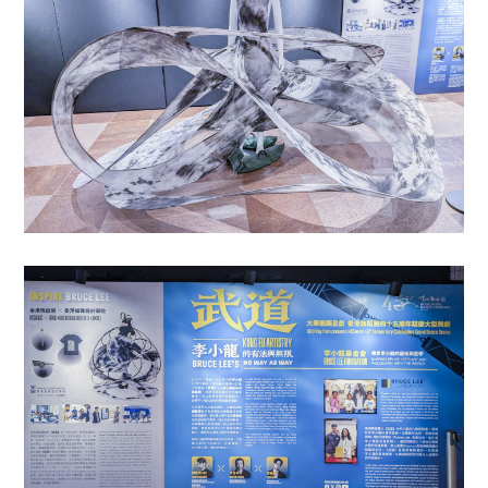
奖
项
荣
誉