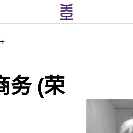
学士
务 (荣