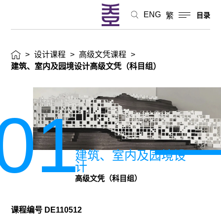
文
ENG
繁
目录
凭
>
设计课程
>
高级文凭课程
>
（科
建筑、室内及园境设计高级文凭（科目组）
目
组）
01
建筑、室内及园境设
计
高级文凭（科目组）
课程编号
DE110512