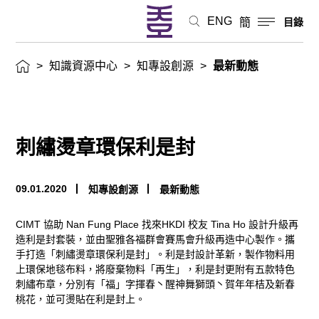
ENG
簡
目錄
>
知識資源中心
>
知專設創源
>
最新動態
刺繡燙章環保利是封
09.01.2020
知專設創源
最新動態
CIMT 協助 Nan Fung Place 找來HKDI 校友 Tina Ho 設計升級再
造利是封套裝，並由聖雅各福群會賽馬會升級再造中心製作。
攜
手打造「刺繡燙章環保利是封」。利是封設計革新，製作物料用
上環保地毯布料，將廢棄物料「再生」，利是封更附有五款特色
刺繡布章，分別有「福」字揮春丶醒神舞獅頭丶賀年年桔及新春
桃花，並可燙貼在利是封上。