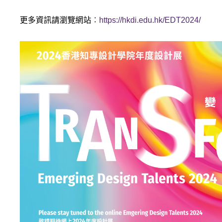
動
更多資訊請瀏覽網站︰
https://hkdi.edu.hk/EDT2024/
態、
活
動
及
獎
項
榮
譽