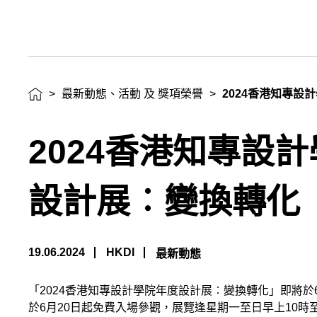
設
計
展
>
最新動態、活動 及 獎項榮譽
>
2024香港知專設
︰
2024香港知專設
變
換
設計展︰變換轉化
轉
化
19.06.2024
HKDI
最新動態
最
「
2024
香港知專設計學院年度設計展︰變換轉化」即將於
新
於
6
月
20
日起免費入場參觀，展覽逢星期一至日早上
10
時