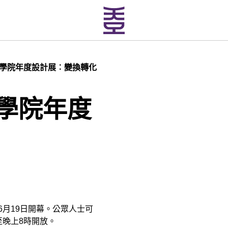
計學院年度設計展︰變換轉化
計學院年度
6
月
19
日開幕
。
公眾人士可
至晚上
8
時開放。