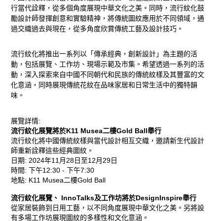
行當代詮釋，從多個角度展現中華文化之美。同時，流行紋化鼓
新
勵設計師發揮創意和實驗精神，將傳統圖紋應用於不同領域，通
過交織過去與現在，從多角度欣賞傳統工藝及設計技巧。
動
態、
流行紋化將推出一系列以「傳承經典，創新設計」為主題的活
動，包括展覽、工作坊、現場示範及市集。希望透過一系列的活
動，深入探索來自中國不同朝代和民族的傳統紋樣及其豐富的文
活
化意涵，同時展現傳統花紋在品味家居和日常生活中的獨特韻
味。
動
展覽詳情:
及
流行紋化展覽
將於K11 Musea二樓Gold Ball舉行
流行紋化將中國傳統紋樣與當代設計相互交織，邀請新生代設計
獎
師重新詮釋這些經典圖紋。
日期: 2024年11月28日至12月29日
項
時間: 下午12:30 - 下午7:30
地點: K11 Musea二樓Gold Ball
榮
流行紋化展覽、
InnoTalks
及工作坊將於DesignInspire舉行
從家居裝飾到日用工藝，以不同角度展現中華文化之美。另將設
譽
有多場工作坊展現圖紋的多樣性和文化意涵。