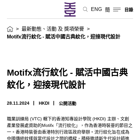
典
ENG
簡
目錄
紋
>
最新動態、活動 及 獎項榮譽
>
化，
Motifx流行紋化 - 賦活中國古典紋化，迎接現代設計
迎
接
Motifx流行紋化 - 賦活中國古典
現
紋化，迎接現代設計
代
設
28.11.2024
HKDI
公開活動
計
職業訓練局
(VTC)
轄下的香港知專設計學院
(HKDI)
主辦、文創
產業發展處資助的
Motifx
「流行紋化」，作為香港時裝薈的節目之
最
一。香港時裝薈由香港特別行政區政府舉辦。流行紋化旨在成為
中國傳統紋樣與當代設計之間的橋樑，積極邀請新生代設計師進