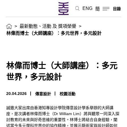
世
ENG
簡
目錄
界，
>
最新動態、活動 及 獎項榮譽
>
多
林偉而博士（大師講座）：多元世界，多元設計
元
設
林偉而博士（大師講座）：多元
計
世界，多元設計
最
20.04.2026
傳意設計
校園活動
新
誠邀大家出席由香港知專設計學院傳意設計學系舉辦的大師講
動
座，是次講者林偉而博士（
Dr William Lim
）將與聽眾一同深入探
討教育的未來與好奇思維的重要性。林博士將結合自身經驗，闡
態、
述當今多元學科世界中的協作精神，並展示藝術家與設計師如何