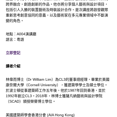
跨界融合，創造創新的作品。他亦將分享個人藝術與設計項目，
活
包括引人入勝的裝置藝術及時裝設計合作。是次講座將啟發觀眾
重新思考創意協同的意義，以及藝術家在多元專業領域中不斷演
變的角色。
動
及
地點：A004演講廳
語言：粵語
獎
立即登記
項
講者介紹
榮
林偉而博士（
Dr William Lim
）為
CL3
的董事總經理，畢業於美國
譽
康奈爾大學（
Cornell University
），獲建築學學士及碩士學位。
於波士頓從事建築師工作五年後，他於
1987
年回到香港，並於
1992
年創立
CL3
。
2018
年，林博士獲薩凡納藝術與設計學院
（
SCAD
）頒授榮譽博士學位。
美國建築師學會香港分會 (AIA Hong Kong)