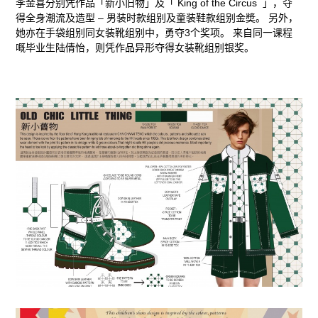
李金喜分别凭作品「新小旧物」及「 King of the Circus 」，夺
得全身潮流及造型 – 男装时款组别及童装鞋款组别金奬。 另外，
新
她亦在手袋组别同女装靴组别中，勇夺3个奖项。 来自同一课程
嘅毕业生陆倩怡，则凭作品异形夺得女装靴组别银奖。
动
态、
活
动
及
奖
项
荣