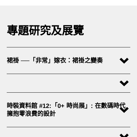
專題研究及展覽
裙褂 ──「非常」嫁衣：裙褂之變奏
時裝資料館 #12:「0+ 時尚展」: 在數碼時代
擁抱零浪費的設計