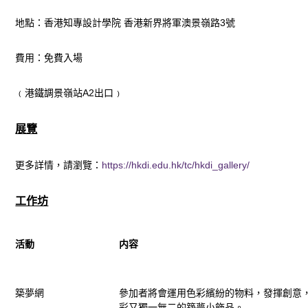
地點：香港知專設計學院 香港新界將軍澳景嶺路3號
費用：免費入場
﹙港鐵調景嶺站A2出口﹚
展覽
更多詳情，請瀏覽：
https://hkdi.edu.hk/tc/hkdi_gallery/
工作坊
活動
内容
築夢網
參加者將會運用色彩繽紛的物料，發揮創意
彩又獨一無二的築夢小飾品。