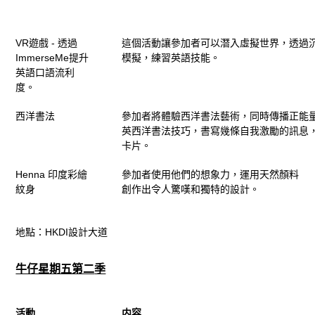
VR遊戲 - 透過
這個活動讓
參加者
可以潛入虛擬世界，透過
ImmerseMe提升
模擬，練習英語技能。
英語口語流利
度。
西洋書法
參加者
將體驗
西洋書法
藝術，同時傳播正能量
英
西洋書法
技巧，書寫幾條自我激勵的訊息
卡片。
Henna 印度彩繪
參加者
使用他們的想象力，運用天然顏料
紋身
創作出令人驚嘆和獨特的設計。
地點：HKDI設計大道
牛仔星期五第二
季
活動
内容