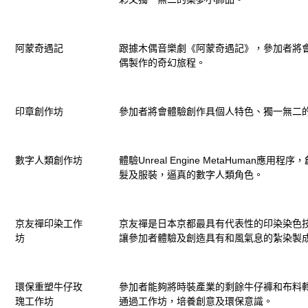
阿蒙奇遇記
跟據木偶音樂劇《阿蒙奇遇記》，
參加者
將
偶製作的奇幻旅程。
印章創作坊
參加者
將會體驗創作具個人特色、獨一無二
數字人類創作坊
體驗Unreal Engine MetaHuman應用
髮及服裝，逼真的數字人類角色。
京友禪印染工作
京友禪是日本京都最具有代表性的印染染色
坊
讓
參加者
體驗及創造具有和風氣息的紮染製
環保重塑牛仔玫
參加者能夠將時裝產業的剩餘牛仔褲和布料
瑰工作坊
通過工作坊，培養創意及環保意識。