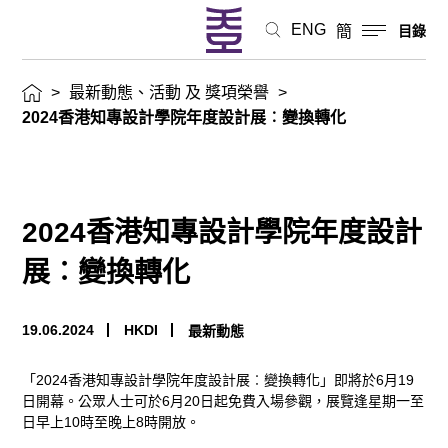
設
ENG
簡
目錄
計
>
最新動態、活動 及 獎項榮譽
>
展
2024香港知專設計學院年度設計展︰變換轉化
︰
變
2024香港知專設計學院年度設計
換
展︰變換轉化
轉
19.06.2024
HKDI
最新動態
化
「
2024
香港知專設計學院年度設計展︰變換轉化」即將於
6
月
19
最
日開幕
。
公眾人士可於
6
月
20
日起免費入場參觀，展覽逢星期一至
日早上
10
時至晚上
8
時開放。
新