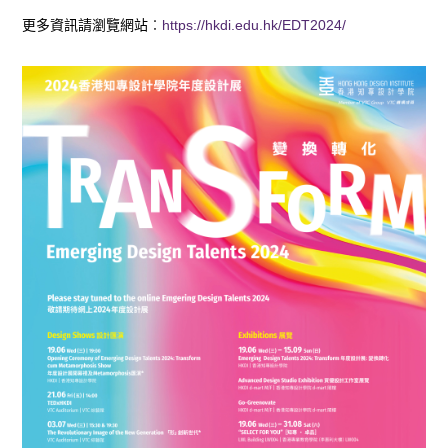
更多資訊請瀏覽網站︰
https://hkdi.edu.hk/EDT2024/
動
態、
活
動
及
獎
項
榮
譽