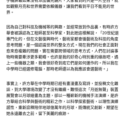
手機屏幕如果沒有添加偏光鏡片，大家看到的只是一片空白，就
如觀察月亮和世界需要依賴儀器，讓我們看到平日不能見的世
界。
因為自己對科技及機械等的興趣，並經常放到作品裏，有時許方
華會被誤認為工程師甚至科學家，對此她這樣解說，「20世紀是
專門化的，但在文藝復興時代，藝術家都會循藝術及科技的角度
思考問題，是一個認識世界的整全方式。現在我們的社會正面對
愈來愈複雜的問題，實在需要跨領域的思考方式，人們在討論事
物時需要牽涉更多範疇。也許是我的好奇心特別重的緣故吧，遇
上一些機器之類，我會很好奇到底它們是如何運作的。所以我在
中學時已經選修電腦，那時老師還以為我應該會選藝術。」
事實上，許方華在中學時期已經有畫漫畫及寫詩，並投稿文化雜
誌，到大學環境改變了才沒有繼續。難怪這次「月逝無聲」裝置
展覽會以月球繪畫為主題，卻以一種嶄新的機械手法演繹，是許
方華結合科學與藝術的精彩之作，以科學探索藝術，以理性演繹
感性，重新詮釋陪伴地球億萬年的月球，既傳統又創新，期望在
她永遠離去之前，留下美麗的痕跡。