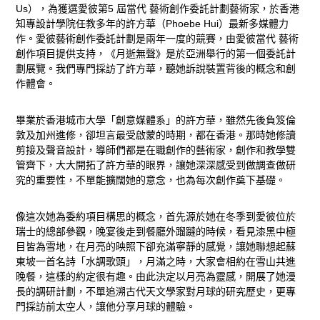
Us），為獲選愛彼第5 屆當代 藝術創作委託計劃藝術家，於香港
知專設計學院任教多年的許方華（Phoebe Hui）最新多媒體力
作。愛彼藝術創作委託計劃是兩年一度的競賽，由愛彼當代 藝術
創作項目提供支持，《月逝無聲》是於亞洲舉行的第一個委託計
劃展覽。我們專門採訪了許方華，聽她訴說裝置背後的概念和創
作體會。
畢業於香港城市大學「創意媒體系」的許方華，雖然先後負笈倫
敦及加州進修，卻坦言最受啟蒙的時期，都在香港。那時她修讀
剪接及聲音設計，導師們都是在職創作的藝術家，創作和教學雙
管齊下，大大開拓了許方華的眼界，讓她深深感受到做調查做研
究的重要性，不單能擴闊她的意念，也為每次創作奠下基礎。
像這次她為委約項目構思的概念，首先源於她在冬季到愛彼位於
瑞士的總部參觀，晚宴後走到餐廳外蹓躂的時候，看見漆黑中極
目皆為雪地，在月亮的映照下卻充滿寧靜的感覺，讓她聯想起蘇
東坡一首名詩「水調歌頭」，月滿之時，大家會相約在雪山共進
晚餐，這樣的約定很有趣。由此決定以月亮為靈感，開展了她漫
長的調研計劃，不單追溯古代天文學家對月球的研究歷史，更專
門採訪前太空人，讓他分享月球的體驗。