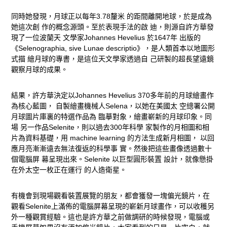
同時她發現，月球正以每年3.78釐米 的距間離開地球，於是成為
她這次創 作的概念源頭。至於表現手法的啟 迪，則源自許方華發
現了一位波蘭天 文學家Johannes Hevelius 於1647年 出版的
《Selenographia, sive Lunae descriptio》，是人類首本以地圖形
式描 繪月球的專書，是這位天文學家透過自 己研製的超長望遠鏡
觀察月球的成果。
結果，許方華決定以Johannes Hevelius 370多年前的月球繪畫作
為核心藍圖， 自製繪畫機械人Selena，以她在美國太 空總署公開
月球圖片庫裏的特選作品為 臨摹對象，繪畫嶄新的月球印象。同
場 另一作品Selenite，則以過去300年科學 家製作的月相圖和相
片為資料基礎，用 machine learning 的方法生成新月相圖， 以回
應月亮漸漸遠去無法復返的科學事 實。然後把這些畫像透過數十
個電腦屏 幕呈現出來。Selenite 以巨型圓形裝置 設計，就像懸掛
在外太空一枚正在運行 的人造衛星。
有機會到現場觀看裝置展覽的朋友，都會獲發一塊偏光鏡片，在
觀看Selenite上滿佈的電腦屏幕呈現的嶄新月球畫作，可以收穫另
外一種觀賞經驗。這也是許方華之前做調研的時候發現，電腦或