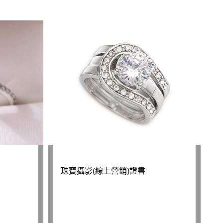
珠寶攝影(線上營銷)證書