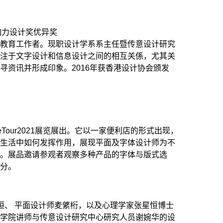
监
响力设计奖优异奖
、教育工作者。现职设计学系系主任暨传意设计研究
专注于文字设计和信息设计之间的相互关係，尤其关
寻资讯并形成印象。2016年获香港设计协会颁发
deTour2021展览展出。它以一家便利店的形式出现，
常生活中如何发挥作用，展现平面及字体设计师为不
貌。展品邀请参观者观察多种产品的字体与版式选
打分。
谭智恒、 平面设计师麦綮桁，以及心理学家张星恒博士
计学院讲师与传意设计研究中心研究人员谢婉华的设