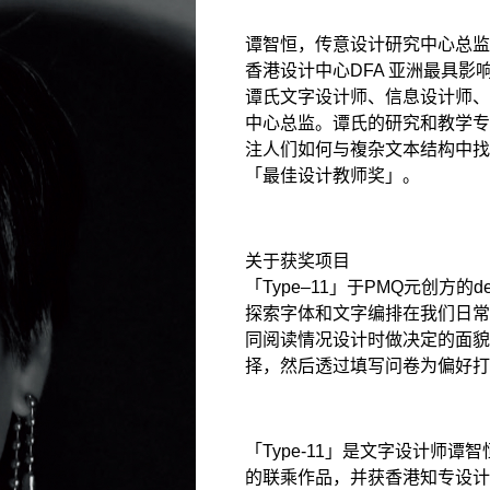
谭智恒，传意设计研究中心总
香港设计中心DFA 亚洲最具影
谭氏文字设计师、信息设计师
中心总监。谭氏的研究和教学
注人们如何与複杂文本结构中找
「最佳设计教师奖」。
关于获奖项目
「Type–11」于PMQ元创方的
探索字体和文字编排在我们日
同阅读情况设计时做决定的面
择，然后透过填写问卷为偏好
「Type-11」是文字设计师
的联乘作品，并获香港知专设