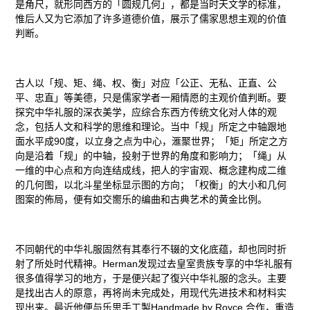
是角尺，就形同西方的「圆规几何」，都是当时天文学的标准，
惟后人又为它添加了许多道德价值，展示了儒家思想主观的价值
判断。
古人以「规、矩、绳、权、衡」对应「公正、无私、正直、公
平、忠直」等美德，只是儒家学者一厢情愿的主观价值判断。要
探究中华礼服的深衣美学，应综合东西方传统文化对人体的观
念，包括人文和科学的思维和理论。当中「规」所定之中轴跟地
面水平成90度，以立身之点为中心，滙聚世界；「矩」所定之方
向是沿着「规」的中轴，投射于世界的角度和影响力；「绳」从
一维的中心点和方向连结成线，把人的宇宙观、概念建构成二维
的几何图，以北斗星坐标显示图的方向；「权衡」的大小和几何
图案的佈局，便有如交嚮乐的编曲和古典艺术的黄金比例。
不同朝代的中华礼服固然有其奉行不辍的文化底蕴，却也同时折
射了所处时代精神。Herman发现过去皇室贵族专享的中华礼服有
很多值得学习的地方，于是便兴起了復兴中华礼服的念头。主要
是找出古人的原意，再将尚未完成处，用现代先进技术和材料实
现出来。最近他便与乐思手工製Handmade by Royce 合作，重造