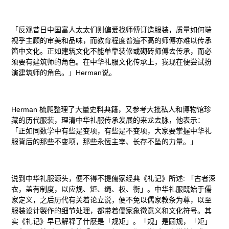
「反观昔日中国富人太太们则偏爱找师傅订造服装，质量如何端
视乎主顾的审美和品味，而教育程度普遍不高的师傅亦难以传承
箇中文化。正如建筑文化不能单靠装修或砌砖师傅去传承，而必
须要有建筑师的角色。在中华礼服文化传承上，我现在便尝试扮
演建筑师的角色。」Herman说。
Herman 梳爬整理了大量史料典籍，又参考大批私人和博物馆珍
藏的历代服装，理清中华礼服传承发展的来龙去脉，他表示：
「正如同数学中有些是变项，有些是不变项，大家要掌握中华礼
服背后的那些不变项，那些永恆主宰、长存不坠的力量。」
说到中华礼服源头，便不得不提儒家经典《礼记》所述: 「古者深
衣，盖有制度，以应规、矩、绳、权、衡」。中华礼服既始于儒
家定义，之后历代有关着论立说，便不免以儒家教条为尊，以至
服装设计製作的细节处理，都带着儒家象徵意义和文化符号。其
实《礼记》早已解释了什麽是「规矩」。「规」是圆规，「矩」