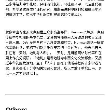
出多件经典中华礼服，包括清代长衫、马挂和马甲，以及唐代襴
袍，希望通过理性严谨的研究、精密先进的电脑科技和精湛地道
的缝纫工艺，带出中华礼服文明被遗忘的传统风范。
就像攀山专家追求克服世上众多高峯那样，Herman也想逐一克服
传统中华礼服的基本范式，尤其想将那些前人没碰过的项目全部
再造出来。为免受制各种不合理要求和约束，Herman谢绝一概文
化资助计划，笑称它们都是难以穿着的「金钟罩」。他表示自己
胜在有「天时，地利与人和」。「天时」是当前网络时代容许在
网上作充分调研，「地利」是香港既为中西文化交流都会，又接
近中华礼服发源地，至于「人和」则在于他所接触的许多学者专
家，其实都乐于分享相关知识和智慧，所以才敢于单枪匹马，勇
以一人之力迎难以上。
Others