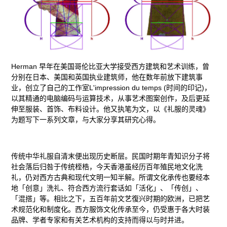
Herman 早年在美国哥伦比亚大学接受西方建筑和艺术训练，曾
分别在日本、美国和英国执业建筑师，他在数年前放下建筑事
业，创立了自己的工作室L'impression du temps (时间的印记)，
以其精通的电脑编码与运算技术，从事艺术图案创作，及后更延
伸至服装、首饰、布料设计。他又执笔为文，以《礼服的灵魂》
为题写下一系列文章，与大家分享其研究心得。
传统中华礼服自清末便出现历史断层。民国时期年青知识分子将
社会落后归咎于传统桎梏，今天香港虽经历百年殖民地文化洗
礼，仍对西方古典和现代文明一知半解。所谓文化承传也要经本
地「创意」洗礼、符合西方流行套话如「活化」、「传创」、
「混搭」等。相比之下，五百年前文艺復兴时期的欧洲，已把艺
术规范化和制度化。西方服饰文化传承至今，仍受惠于各大时装
品牌、学者专家和有关艺术机构的支持而得以与时并进。