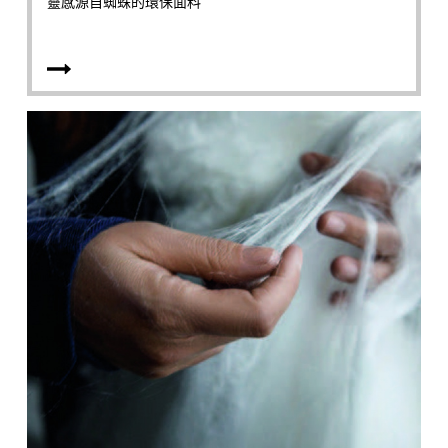
靈感源自蜘蛛的環保面料