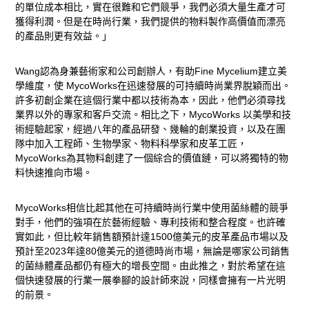
的單位成本相比，實在很難和它們競爭，我們必須大量生產才可
獲得利潤。但是在時尚行業，我們提供的物料製作高價值而漂亮
的產品則更有效益。」
Wang認為身兼藝術家和公司創辦人，有助Fine Mycelium建立美
學維度，使 MycoWorks在迅速發展的可持續時尚業界脫穎而出。
許多初創企業在這個行業中都以技術為本，因此，他們必須尋找
業界以外的專家和客戶交流。相比之下，MycoWorks 以美學和技
術經驗起家，經過八年的產品研發、幾輪的創業投資，以及在團
隊中加入工程師、生物學家、物料科學家和皮革工匠，
MycoWorks為其物料創建了一個綜合的價值鏈，可以將獨特的物
料快速推向市場。
MycoWorks相信比起其他在可持續時尚行業中使用菌絲體的競爭
對手，他們的強項在於藝術經驗、專利技術和整合程度。也許確
實如此，但比較年銷售額預計達1500億美元的皮革產品市場以及
預計至2023年達80億美元的道德時尚市場，無論是哪家公司銷售
的菌絲體產品都仍有極大的增長空間。由此推之，對於希望在這
個快速發展的行業一展拳腳的設計師來說，同樣會擁有一片光明
的前景。