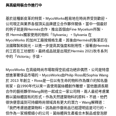
與高級時裝合作進行中
基於這種新皮革的特質，MycoWorks輕易地在時尚界受到歡迎。
公司現正與業界各個頂尖品牌建立合作夥伴關係，當中一個最好
的例子就是與Hermès合作，推出首個由Fine Mycelium所製、
供 Hermès獨家使用的物料「Sylvania」。Sylvania 在
MycoWorks 的加州工廠按規格生產，其後由Hermès的製革匠在
法國鞣製和拋光，以進一步提高其強度和耐用性，接著由Hermès
的工匠在工坊塑形。最終成品就是出現於Hermès 2021秋冬系列
中的「Victoria」手袋。
MycoWorks 在高級時尚市場取得空前成功絕非偶然，公司是特意
想進軍奢侈品市場的。MycoWorks由Philip Ross和Sophia Wang
於 2013 年創立。Ross是一位以有生命的物料作為媒介的知名藝
術家，自1990年代以來一直使用菌絲體創作雕塑。當他邀請長期
合作的藝術夥伴Wang與他一起成立一家公司時，兩人最初考慮業
務以菌絲體固有的形式，作為天然建築物料的原料。不過，他們
很快便意識到可持續時尚領域具有更大的潛力。Wang解釋道：
「我們考慮過建築物料，因為創作藝術品已經證明這是可行的。
但作為一家規模細小的公司，菌絲體與生產複合木製品或發泡膠