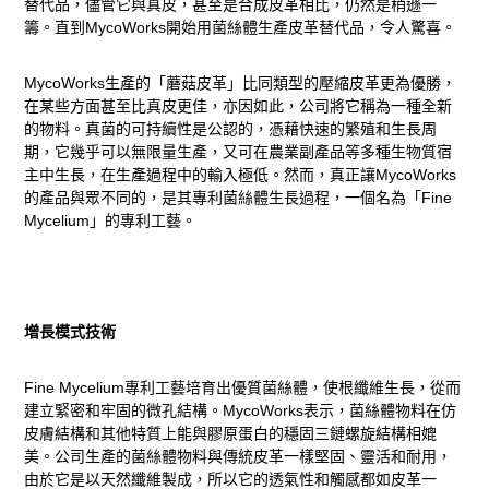
替代品，儘管它與真皮，甚至是合成皮革相比，仍然是稍遜一
籌。直到MycoWorks開始用菌絲體生產皮革替代品，令人驚喜。
MycoWorks生產的「蘑菇皮革」比同類型的壓縮皮革更為優勝，
在某些方面甚至比真皮更佳，亦因如此，公司將它稱為一種全新
的物料。真菌的可持續性是公認的，憑藉快速的繁殖和生長周
期，它幾乎可以無限量生產，又可在農業副產品等多種生物質宿
主中生長，在生產過程中的輸入極低。然而，真正讓MycoWorks
的產品與眾不同的，是其專利菌絲體生長過程，一個名為「Fine
Mycelium」的專利工藝。
增長模式技術
Fine Mycelium專利工藝培育出優質菌絲體，使根纖維生長，從而
建立緊密和牢固的微孔結構。MycoWorks表示，菌絲體物料在仿
皮膚結構和其他特質上能與膠原蛋白的穩固三鏈螺旋結構相媲
美。公司生產的菌絲體物料與傳統皮革一樣堅固、靈活和耐用，
由於它是以天然纖維製成，所以它的透氣性和觸感都如皮革一