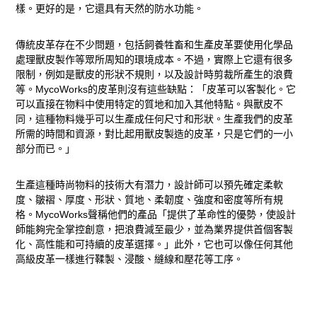
樣。更好的是，它還具有天然的防水功能。
傳統皮革存在不少問題，包括飼養牲畜和生產皮革要使用化學品
處理獸皮製作等眾所周知的環境成本。不過，實際上它還有很多
限制，例如是獸皮的形狀不規則，以及設計時剪裁所產生的浪費
等。MycoWorks的皮革則沒有這些缺點：「皮革可以客製化。它
可以直接在物料中使用特定的質地和加入其他特點。與獸皮不
同，這種物料幾乎可以生產成任何尺寸和形狀。生產我們的皮革
所需的時間和資源，對比起用獸皮製造的皮革，只是它們的一小
部分而已。」
生產這種時尚物料的技術大有潛力，設計師可以預先確定柔軟
度、皺褶、厚度、形狀、質地、柔韌度、強度和密度等所有規
格。MycoWorks聲稱他們的產品「提供了革命性的優勢，使設計
師能夠完全掌控創意，把浪費減至最少，並為業界提供首個客製
化、高性能和可持續的皮革選擇。」此外，它也可以像任何其他
高級皮革一樣進行鞣製、浸酸、縫線和壓花等工序。