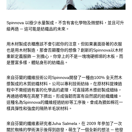
Spinnova
以極少水量製成，不含有害化學物及微塑料，並且可升
級再造
─
這可能是紡織品的未來。
用木材製成衣櫃應該不會引起你的注意，但如果裏面掛著的衣服
也是用木材製造，那會否顛覆你的想像？創新的Spinnova
以木材
重新定義服飾
─
別擔心，你穿上的不是一塊塊硬梆垹的木板，而
是豐富多樣，體貼身形的紡織品。
來自芬蘭的纖維技術公司Spinnova
開發了一種由
100%
全天然木
漿製成的木質紡織材料。公司以專利技術紡絲，在原材料提煉過
程中不需經過有害的化學品的處理，可直接將木漿紡製成細絲，
再通過噴嘴在高壓下擠出，形成強韌而富有自然感的紡織纖維。
這種名為
Spinnova
的纖維經過紡紗等工序後，會成為猶如棉花一
樣具彈性和強度的隔熱羊毛狀材料。
來自芬蘭的纖維素研究者Juha Salmela
，在
2009
年參加了一次
關於蜘蛛的學術演示後得到啟發，萌生了一個全新的想法
─
他發