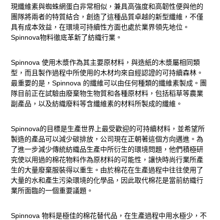
現纖維素與蜘蛛網蛋白非常相似，兼具高強度和高韌性便與他的
團隊將兩者的特質結合，創造了這種品質卓越的新型纖維，不僅
具有成本效益，在環境可持續性方面也處於業界領先地位。
Spinnova
物料徹底革新了紡織行業。
Spinnova
使用木漿作為其主要原材料，與造紙的木漿屬相同類
型，而且製作過程中所使用的木材均來自經認證的可持續森林。
最重要的是，
Spinnova
的纖維可以由任何種類的纖維素製成。團
隊目前正在試驗由廢棄物生物質和各種原材料，包括稻草等農業
副產品，以及紡織廢料等含纖維素的材料所製成的纖維。
Spinnova
的目標是生產世界上最受歡迎的可持續材料，並希望所
製造的產品可以減少碳排放，公司現在正朝著這個方向邁進。為
了進一步減少傳統紡織品生產中所衍生的環境問題，他們積極研
究使以用過的棉花物料作為原材料的可能性，讓快時尚行業所產
生的大量廢棄服裝得以重生。由於棉花在生產過程中往往使用了
大量的水和產生污染環境的化學品，因此取代棉花是當前紡織行
業所面臨的一個重要議題。
Spinnova
物料是極佳的棉花替代品，在生產過程中用水極少，不