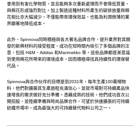
會用到有害化學物質，並且能夠多次重新處理而不會降低質量，
與棉花形成強烈對比。加上製造這種材料所產生的碳排放量與棉
花相比亦大幅減少，不僅能帶來環保效益，也能為利潤微薄的業
界顯著地降低成本。
此外，Spinnova
同時積極與各大著名品牌合作，提升業界對其開
發的新興材料的接受程度，成功在短時間內吸引了多個品牌的注
意，包括
H&M
、
Adidas
和
Marimekko
等。這些品牌都逐漸意識
到使用棉花所帶來的環境成本，因而積極尋找具持續性的環保替
代品。
Spinnova
與合作伙伴的目標是到
2031
年，每年生產
100
萬噸物
料，他們對擴展其生產過程充滿信心，並就市場對可持續產品快
速增長的需求做好充分準備。
憑藉成熟的技術，他們成功首次公
開招股，並陸續準備與時尚品牌合作，可望於快速擴張的可持續
紡織市場中，成為最強大的可持續替代物料公司之一。