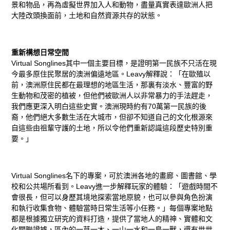
景和物品，再為虛擬世界加入人和動物，盡量真實表達歐洲人把
大陸改頭換面前，土地和自然資源共存的狀態。
重新構想日常空間
Virtual Songlines其中一個主要目標，是證明第一民族不只活在現
今最多原住民聚居的澳洲偏遠地區。Leavy解釋說：「在歐殖以
前，澳洲原住民都在最理想的地區生活，那裏有淡水、豐富的野
生動物和茂密的植被，但他們被歐洲人以非常暴力的手法趕走，
我們應更深入明白這些史實。澳洲現時約有70萬第一民族的後
裔，他們絕大多數生活在大城市，但卻不知道自己的文化根源來
自這些由祖輩守護的土地，所以令他們重新認識這段歷史特別重
要。」
Virtual Songlines名下的專案，可於澳洲各地的畫廊、圖書館、學
校和公共場所看到。Leavy進一步解釋玩家的體驗：「遊戲時間不
會很長，但可以身歷其境地探索當地原貌，也可以參與角色扮演
和執行收集食物、體驗當時日常生活等小任務。」每個專案地點
都是根據獨立研究的資料打造，提供了當地人的精神、實體和文
化關聯證據，區內的一草一木、一山一水和一鳥一獸，還有世世