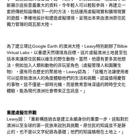
新展示這些意義重大的資料，令年輕人可以輕鬆參與，再建立一
套把傳統知識傳給下一代的方法，包括運用虛擬現實和擴增現實
的遊戲，準確地設計和建造虛擬環境，呈現出本來由澳洲原住民
獨力管理的岡瓦那大陸。
為了建立堪比Google Earth 的澳洲大陸，Leavy特別創辦了Bilbie
Virtual Labs，以重建天然環境為目標。這片虛擬澳洲土地甚至包
括本來讓原住民賴以維生的野生動物。當然，他還有更多其他想
法，例如加入人類和動物的非玩家角色（虛擬管理人和圖騰生
物），還有符合歷史的聚居地。Leavy認為：「這種方法讓使用者
可以從原始澳洲人的角度體驗他們的生活和挑戰，認識值得慶賀
的事物。這不僅是一部時光機，而是教育意味深遠的跨時空文化
體驗，能為現代澳洲社會帶來正念訊息。」
重建虛擬世界觀
Leavy說：「重新構造過去是建立永續身份的重要一步，這點對於
澳洲以至全球的第一民族來說別具挑戰。原住民的知識並不是靜
止的，也不是以文字紀錄為基礎；他們的知識植根在土地上。」