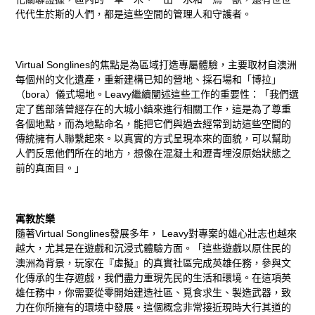
代代生於斯的人們，都是這些空間的管理人和守護者。
Virtual Songlines的焦點是為區域打造專屬體驗，主要取材自澳洲
每個州的文化遺產，重新建構已知的營地、採石場和「博拉」
（bora）儀式場地。Leavy繼續闡述這些工作的重要性：「我們選
定了舊部落曾經存在的大城小鎮來進行相關工作，這是為了尊重
各個地點，而為地點命名，能把它們與過去經常到訪這些空間的
傳統擁有人聯繫起來。以真實的方式呈現本來的面貌，可以幫助
人們反思他們所在的地方，想像在混凝土和瀝青埋沒原始狀態之
前的真面目。」
寓教於樂
隨著Virtual Songlines發展多年， Leavy對專案的雄心壯志也越來
越大，尤其是在遊戲和沉浸式體驗方面。「這些遊戲以原住民的
澳洲為背景，玩家在『虛擬』的真實社區完成英雄任務，參與文
化傳承的生存遊戲，我們盡力重現先民的生活和環境。在這項英
雄任務中，你需要從零開始建造社區、覓食求生、製造武器，致
力在你所擁有的環境中發展。這個概念非常接近現時大行其道的