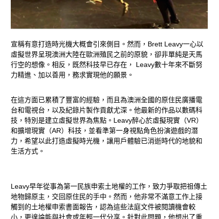
宣稱有意打造時光機大概會引來側目。然而，Brett Leavy一心以
虛擬世界呈現澳洲大陸在歐洲殖民之前的原貌，卻非單純是天馬
行空的想像。相反，既然科技早已存在， Leavy數十年來不斷努
力精進、加以善用，務求實現他的願景。
在這方面已累積了豐富的經驗，而且為澳洲全國的原住民廣播電
台和電視台，以及紀錄片製作貢獻尤深。他最新的作品以數碼科
技，特別是建立虛擬世界為焦點。Leavy醉心於虛擬現實（VR）
和擴增現實（AR）科技，並看準第一身視點角色扮演遊戲的潛
力，希望以此打造虛擬時光機，讓用戶體驗已消逝時代的地貌和
生活方式。
Leavy早年從事為第一民族申索土地權的工作，致力爭取把祖傳土
地物歸原主，交回原住民的手中。然而，他非常不滿意工作上接
觸到的土地權申索書面報告，認為這些法庭文件被閱讀機會較
小，更遑論能與社會或年輕一代分享。針對此問題，他想出了重