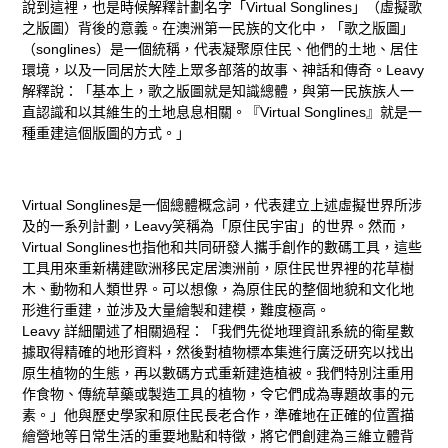
說到這裡，也是時候解釋計劃名字「Virtual Songlines」（虛擬歌
之版圖）背後的意義。在澳洲第一民族的文化中，「歌之版圖」
（songlines）是一個統稱，代表凝聚原住民、他們的土地、居住
環境，以及一同居於大陸上眾多部落的故事、神話和傳奇。Leavy
解釋說：「基本上，歌之版圖就是知識總體，與第一民族族人一
直認識和以其維生的土地息息相關。『Virtual Songlines』就是一
種重建這個版圖的方式。」
Virtual Songlines是一個總體概念詞，代表建立上述虛擬世界所涉
及的一系列計劃，Leavy笑稱為「原住民宇宙」的世界。然而，
Virtual Songlines也指他和共同研發人攜手創作的數碼工具，這些
工具用來重新構建歐洲移民定居澳洲前，原住民世界裡的花草樹
木、動物和人類世界。可以想像，為原住民的整個地貌和文化地
形進行重建，並涉及大量繪製和建模，難度極高。
Leavy 詳細闡述了相關過程：「我們先從地理資訊系統的衛星數
據取得精確的地形資料，然後對植物標本集進行廣泛研究以找出
原生植物的生態，再以數碼方式重新建造植被。我們特別注重用
作食物、傳統草藥或製造工具的植物，令它們成為專題故事的元
素。」他與歷史學家和原住民長老合作，準確地在正確的位置描
繪營地等日常生活的重要地點和特徵，將它們創建為三維立體背