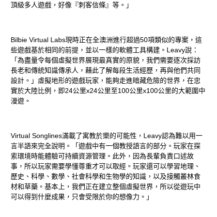
頂級多人遊戲，好像『刺客信條』等。」
Bilbie Virtual Labs現時正在全澳洲進行超過50項類似的專案，這
些遊戲基於相同的前提，並以一樣的軟體工具構建。Leavy說：
「為盡量令每個虛擬世界展現最真實的原貌，我們需要逐次採訪
長老和傳統知識傳承人，藉此了解每段生活經歷，再與他們共同
設計。」虛擬地形的遊戲玩家，能夠走進暗藏危險的世界，在忠
實於大陸比例，即24公里x24公里至100公里x100公里的大範圍中
漫遊。
Virtual Songlines滿載了寓教於樂的可能性，Leavy認為難以用一
言半語來完全說明。「遊戲中有一個教授語言的部分。玩家在探
索環境時能體驗可持續資源管理。此外，因為長輩負責口述故
事，所以玩家需要學懂尊重才可以取經。玩家還可以學習地理、
歷史、科學、數學、社會科學和生物學的知識，以及接觸叢林食
材和草藥。基本上，我們正在建立整個虛擬世界，所以從遊玩中
可以得到什麼成果，只會受限於你的想像力。」