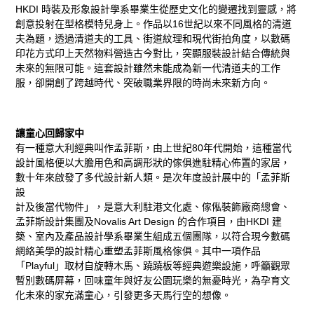
HKDI 時裝及形象設計學系畢業生從歷史文化的變遷找到靈感，將
創意投射在型格模特兒身上。作品以16世紀以來不同風格的清道
夫為題，透過清道夫的工具、街道紋理和現代街拍角度，以數碼
印花方式印上天然物料營造古今對比，突顯服裝設計結合傳統與
未來的無限可能。這套設計雖然未能成為新一代清道夫的工作
服，卻開創了跨越時代、突破職業界限的時尚未來新方向。
讓童心回歸家中
有一種意大利經典叫作孟菲斯，由上世紀80年代開始，這種當代
設計風格便以大膽用色和高調形狀的傢俱進駐精心佈置的家居，
數十年來啟發了多代設計新人類。是次年度設計展中的「孟菲斯
設
計及後當代物件」，是意大利駐港文化處、傢俬裝飾廠商總會、
孟菲斯設計集團及Novalis Art Design 的合作項目，由HKDI 建
築、室內及產品設計學系畢業生組成五個團隊，以符合現今數碼
網絡美學的設計精心重塑孟菲斯風格傢俱。其中一項作品
「Playful」取材自旋轉木馬、蹺蹺板等經典遊樂設施，呼籲觀眾
暫別數碼屏幕，回味童年與好友公園玩樂的無憂時光，為孕育文
化未來的家充滿童心，引發更多天馬行空的想像。