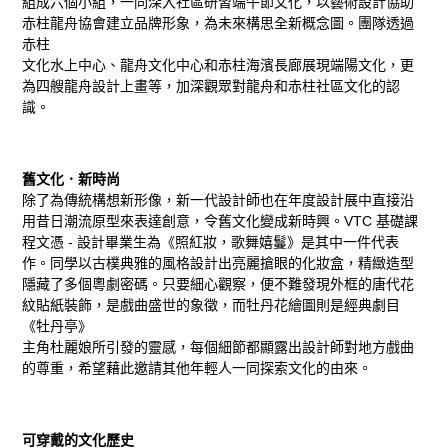
組成六個小組，一同深入社區研習端午節文化，以藝術設計協助
赤柱龍舟協會建立品牌形象，為未來構思全新概念圖。團隊透過
赤柱
文化水上中心、龍舟文化中心和赤柱海濱長廊展現端陽文化，更
為四艘龍舟設計上畫等，加深觀眾對龍舟和赤柱社區文化的認
識。
舊文化．新時尚
除了為傳統構想新形像，新一代設計師也在年度設計展中直接沿
用昔日潮流原型來表達創意，令舊文化變成新時興。VTC 基礎課
程文憑 - 設計畢業生為《照紅妝，歌舞嬉鬘》是其中一件代表
作。同學以古樸典雅的風格設計出亮麗搶眼的化妝盒，精緻造型
隱藏了多個粵劇密碼。只要細心觀察，便不難發現外框的唐代花
紋貼紙裝飾，是戲曲盛世的象徵，而牡丹花繪圖則是經典劇目
《牡丹亭》
主角杜麗娘所引發的靈感，每個細節都顯露出設計師對地方戲曲
的尊重，希望藉此邀請其他年輕人一同探索文化的由來。
可穿戴的文化歷史