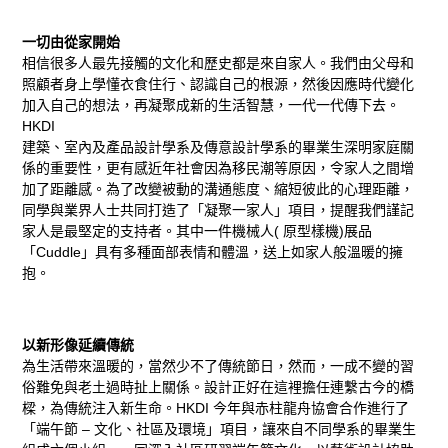
一切由從家開始
相信很多人最先接觸的文化和歷史都是來自家人。我們由父母和
照顧者身上學懂衣食住行、認識自己的根源，然後因應時代變化
加入自己的想法，再凝聚成新的生活智慧，一代一代傳下去。
HKDI
建築、室內及產品設計學系及傳意設計學系的畢業生深明家庭關
係的重要性，更有感近年社會因為移民潮等原因，令家人之間增
加了距離感。為了改變被動的溝通態度、縮短彼此的心理距離，
同學與業界人士共同打造了「凝聚一家人」項目，提醒我們謹記
家人是最堅定的支持者。其中一件機械人( 原型樣機)展品
「Cuddle」具有多種面部表情和體溫，送上如家人般溫暖的擁
抱。
以新形像延續傳統
為生活帶來溫暖的，當然少不了傳統節日，然而，一成不變的習
俗難免與老土過時扯上關係。設計正好在這裡擔任連繫古今的橋
樑，為傳統注入新生命。HKDI 今年與赤柱龍舟協會合作進行了
「端午節 – 文化、社區及環境」項目，讓來自不同學系的畢業生