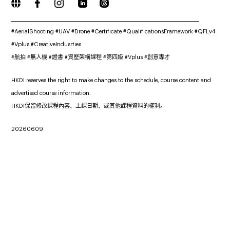
_____________________________________________________________
#AerialShooting #UAV #Drone #Certificate #QualificationsFramework #QFLv4
#Vplus #CreativeIndusrties
#航拍 #無人機 #證書 #資歷架構課程 #第四級 #Vplus #創意專才
HKDI reserves the right to make changes to the schedule, course content and
advertised course information.
HKDI保留修改課程內容、上課日期、或其他課程資料的權利。
20260609