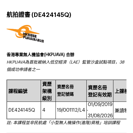
航拍證書 (DE424145Q)
香港專業無人機協會(HKPUAVA) 合辦
HKPUAVA
為首批被納入低空經濟（
LAE
）監管沙盒試點項目，
38
個成功申請者之一
資歷
資歷名冊
資歷名冊
課程編號
架構
上課模
登記號碼
登記有效期
級別
01/09/2019
DE424145Q
4
19/001112/L4
-
兼讀制
31/08/2026
註: 本課程並非民航處「小型無人機操作(進階)資格」培訓課程