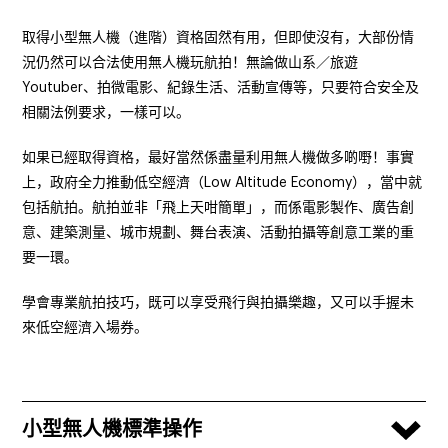
取得小型無人機（進階）資格固然有用，但即使沒有，大部份情
況仍然可以合法使用無人機玩航拍！無論做山系／旅遊
Youtuber、拍微電影、紀錄生活、活動宣傳等，只要符合安全及
相關法例要求，一樣可以。
如果已經取得資格，最好當然係盡量利用無人機做多啲嘢！事實
上，政府全力推動低空經濟（Low Altitude Economy），當中就
包括航拍。航拍並非「飛上天咁簡單」，而係電影製作、廣告創
意、建築測量、城市規劃、舞台表演、活動拍攝等創意工業的重
要一環。
學會專業航拍技巧，既可以享受飛行與拍攝樂趣，又可以手握未
來低空經濟入場券。
小型無人機標準操作