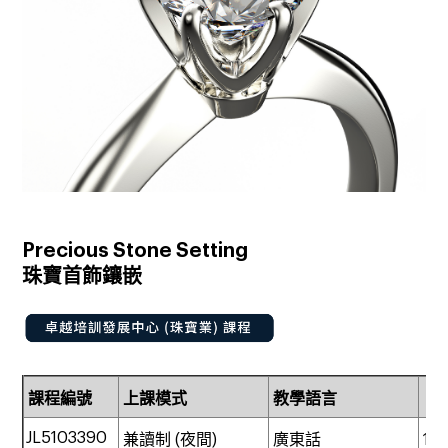
Precious Stone Setting
珠寶首飾鑲嵌
課程編號
上課模式
教學語言
課
JL5103
3
90
兼讀制 (
夜間)
廣東話
10