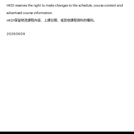
HKDI reserves the right to make changes to the schedule, course content and
advertised course information.
HKDI保留修改課程內容、上課日期、或其他課程資料的權利。
20260609