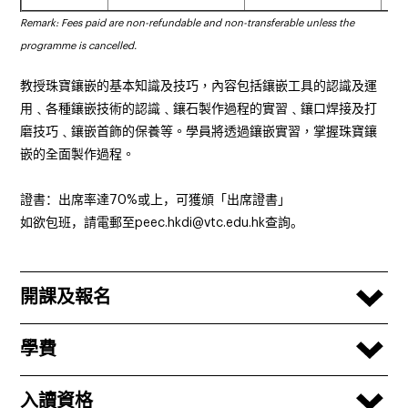
Remark: Fees paid are non-refundable and non-transferable unless the
programme is cancelled.
教授珠寶鑲嵌的基本知識及技巧
，內容包括鑲嵌工
具的認識及運
用
﹑
各種鑲嵌技術的認識
﹑
鑲石製作
過程的實習
﹑
鑲口焊接及打
磨技巧
﹑
鑲嵌首飾的保
養等
。學員將透過鑲嵌實習，掌握珠寶鑲
嵌的全面
製作過程
。
證書：出席率達
70%
或上，可獲頒「出席證書」
如欲包班，請電郵至
peec.hkdi@vtc.edu.hk
查詢。
開課及報名
學費
入讀資格