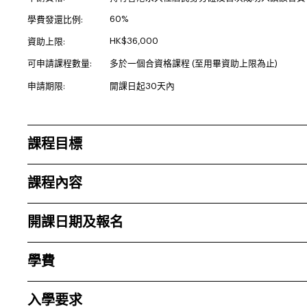
60%
學費發還比例:
HK$36,000
資助上限:
可申請課程數量:
多於一個合資格課程 (至用畢資助上限為止)
申請期限:
開課日起30天內
課程目標
課程內容
開課日期及報名
學費
入學要求