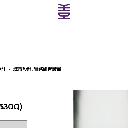
設計
>
城市設計: 實務研習證書
30Q)