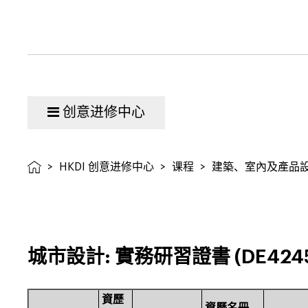
创意进修中心
>
HKDI 创意进修中心
>
课程
>
建築、室內及產品
城市設計: 實務研習證書 (DE4245
資歷