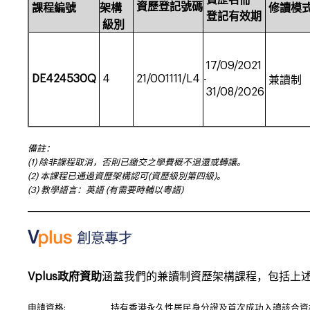
資歷名冊
資歷
登記號碼
課程
編號
架構
修讀
模
登記有效期
級別
17/09/2021
DE424530Q
4
21/001111/L4
-
兼讀制
31/08/2026
備註：
(1) 除非課程取消，否則已繳交之學費概不退還或轉讓。
(2) 本課程已通過資歷架構認可(資歷級別第四級)。
(3) 教學語言：英語 (有需要時輔以粵語)
___________________________________________________________________
Vplus政府資助
涵蓋我們的兼讀制資歷架構課程，包括上
申請資格:
持有香港永久性居民身分證及首次成功入讀該合資