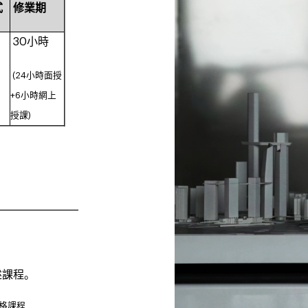
式
修業期
30小時
(24小時面授
+6小時網上
授課)
____________________
述課程。
格課程