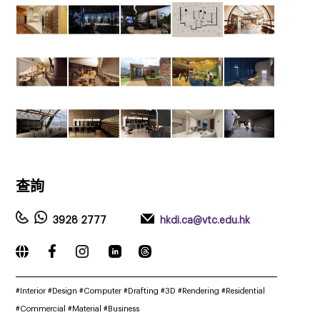
查詢
3928 2777
hkdi.ca@vtc.edu.hk
_____________________________________________________________
#‎Interior #Design #Computer #Drafting #3D #Rendering #Residential
#Commercial #Material #Business