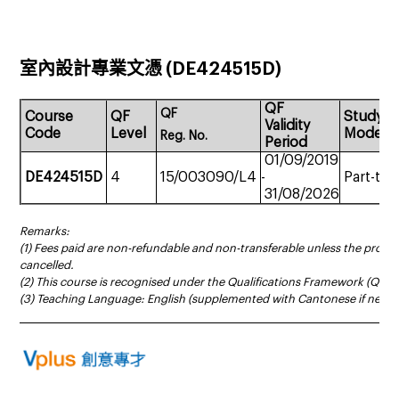
室內設計專業文憑 (DE424515D)
QF
QF
Course
QF
Study
Validity
Code
Level
Mode
Reg.
No.
Period
01/09/2019
DE424515D
4
15/003090/L4
-
Part-tim
31/08/2026
Remarks:
(1) Fees paid are non-refundable and non-transferable unless the prog
cancelled.
(2) This course is recognised under the Qualifications Framework (QF Le
(3) Teaching Language: English (supplemented with Cantonese if neces
______________________________________________________________________