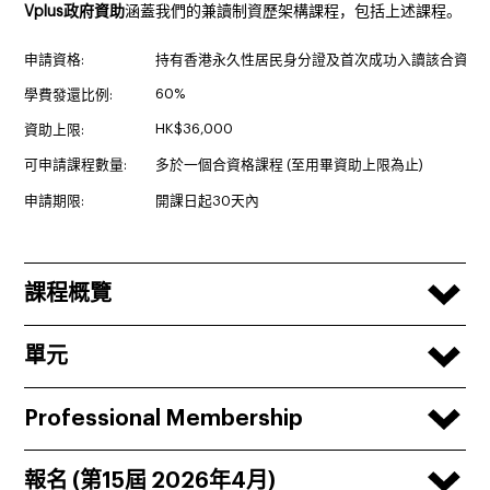
Vplus政府資助
涵蓋我們的兼讀制資歷架構課程，包括上述課程。
申請資格:
持有香港永久性居民身分證及首次成功入讀該合資格
60%
學費發還比例:
HK$36,000
資助上限:
可申請課程數量:
多於一個合資格課程 (至用畢資助上限為止)
申請期限:
開課日起30天內
課程概覽
單元
Professional Membership
報名 (第15屆 2026年4月)