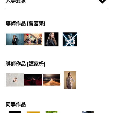
入學要求
導師作品 [曾嘉樂]
導師作品 [譚家枬]
同學作品