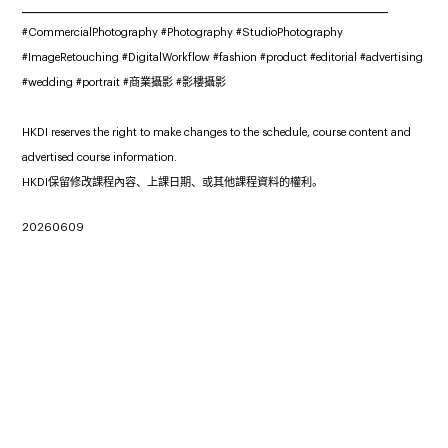
_____________________________________________________________
#CommercialPhotography #Photography #StudioPhotography
#ImageRetouching #DigitalWorkflow #fashion #product #editorial #advertising
#wedding #portrait #商業攝影 #影樓攝影
HKDI reserves the right to make changes to the schedule, course content and
advertised course information.
HKDI保留修改課程內容、上課日期、或其他課程資料的權利。
20260609