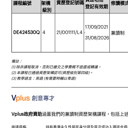
資歷名冊
資歷
登記號碼
課程
編號
架構
修讀
模
登記有效期
級別
17/09/2021
DE424530Q
4
21/001111/L4
-
兼讀制
31/08/2026
備註：
(1) 除非課程取消，否則已繳交之學費概不退還或轉讓。
(2) 本課程已通過資歷架構認可(資歷級別第四級)。
(3) 教學語言：英語 (有需要時輔以粵語)
___________________________________________________________________
Vplus政府資助
涵蓋我們的兼讀制資歷架構課程，包括上
申請資格:
持有香港永久性居民身分證及首次成功入讀該合資