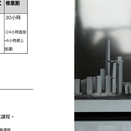
式
修業期
30小時
(24小時面授
+6小時網上
授課)
____________________
述課程。
格課程