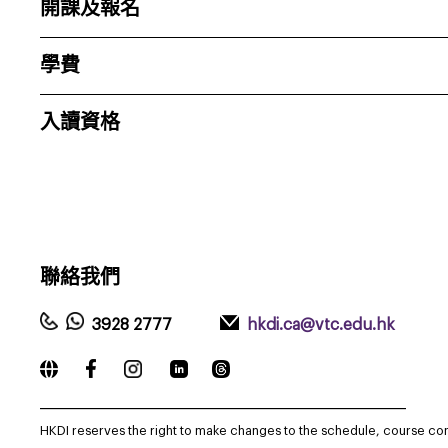
開課及報名
學費
入讀資格
聯絡我們
3928 2777
hkdi.ca@vtc.edu.hk
_____________________________________________________________
HKDI reserves the right to make changes to the schedule, course co