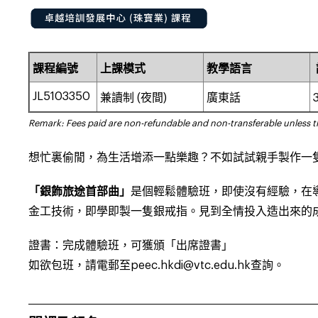
課程編號
上課模式
教學語言
JL5103
35
0
兼讀制 (
夜間)
廣東話
Remark: Fees paid are non-refundable and non-transferable unless 
想忙裏偷閒
，為生活增添一點樂趣？不如試試親手製作一
「銀飾旅途首部曲」
是個輕鬆體驗班，即使沒有經驗，在
金工技術，即學即製一隻銀戒指。見到全情投入造出來的
證書：完成體驗班，可獲頒「出席證書」
如欲包班，請電郵至
peec.hkdi@vtc.edu.hk
查詢。