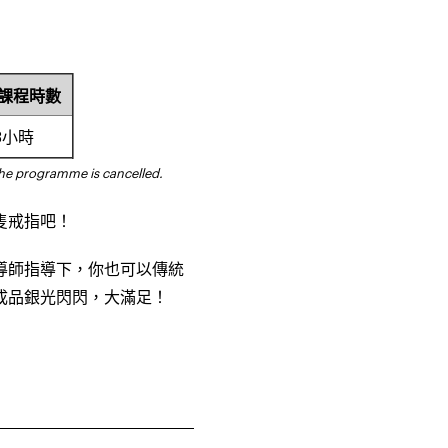
課程時數
3
小時
the programme is cancelled.
隻戒指吧！
導師指導下，你也可以傳統
成品銀光閃閃，大滿足！