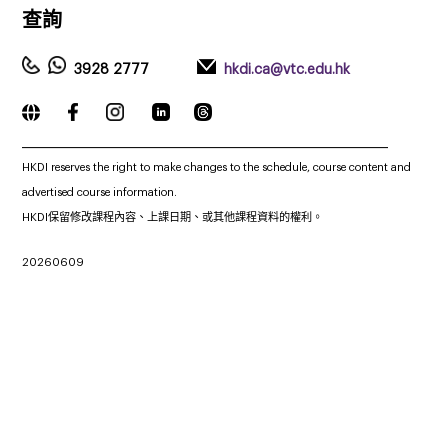
查詢
3928 2777
hkdi.ca@vtc.edu.hk
_____________________________________________________________
HKDI reserves the right to make changes to the schedule, course content and
advertised course information.
HKDI保留修改課程內容、上課日期、或其他課程資料的權利。
20260609