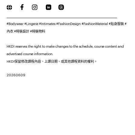
_____________________________________________________________
#Bodywear #Lingerie #Intimates #FashionDesign #FashionMaterial #貼身服裝 #
內衣 #時裝設計 #時裝物料
HKDI reserves the right to make changes to the schedule, course content and
advertised course information.
HKDI保留修改課程內容、上課日期、或其他課程資料的權利。
20260609