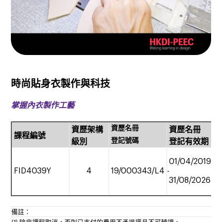
時尚貼身衣製作與科技
掌握內衣製作工藝
資歷名冊
資歷架構
資歷名冊
課程編號
上
登記號碼
級別
登記有效期
01/04/2019
FID4039Y
4
19/000343/L4
-
兼
31/08/2026
備註：