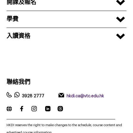
開課及報名
學費
入讀資格
聯絡我們
3928 2777
hkdi.ca@vtc.edu.hk
_____________________________________________________________
HKDI reserves the right to make changes to the schedule, course content and
advertised course information.