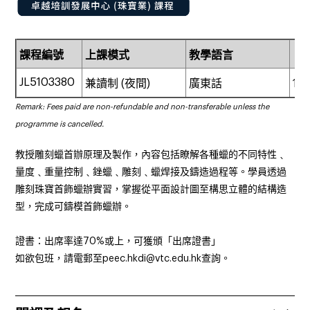
課程編號
上課模式
教學語言
課
JL5103
38
0
兼讀制 (
夜間)
廣東話
18
Remark: Fees paid are non-refundable and non-transferable unless the
programme is cancelled.
教授雕刻蠟首辦原理及製作
，內容包括瞭解各種
蠟的不同特性
﹑
量度
﹑
重量控制
﹑
銼蠟
﹑
雕刻
﹑
蠟焊接及鑄造過程等
。學員透過
雕刻珠寶首飾蠟
辦實習
，掌握從平面設計圖至構思立體的結構造
型
，完成可鑄模首飾蠟辦。
證書：出席率達
70%
或上，可獲頒「出席證書」
如欲包班，請電郵至
peec.hkdi@vtc.edu.hk
查詢。