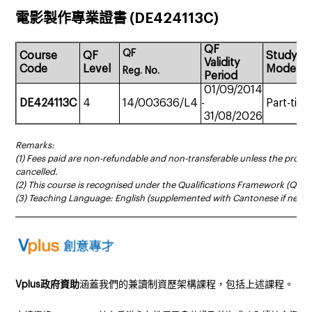
電影製作專業證書 (DE424113C)
QF
QF
Course
QF
Study
Validity
Code
Level
Mode
Reg.
No.
Period
01/09/2014
DE424113C
4
14/003636/L4
-
Part-tim
31/08/2026
Remarks:
(1) Fees paid are non-refundable and non-transferable unless the prog
cancelled.
(2) This course is recognised under the Qualifications Framework (QF Le
(3) Teaching Language: English (supplemented with Cantonese if neces
______________________________________________________________________
Vplus政府資助
涵蓋我們的兼讀制資歷架構課程，包括上述課程。