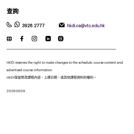
查詢
3928 2777
hkdi.ca@vtc.edu.hk
_____________________________________________________________
HKDI reserves the right to make changes to the schedule, course content and
advertised course information.
HKDI保留修改課程內容、上課日期、或其他課程資料的權利。
20260609