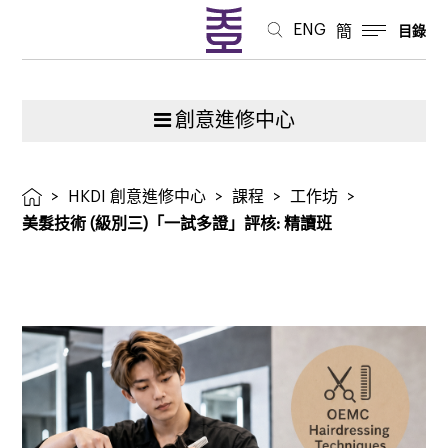
評
ENG
簡
目錄
核:
精
創意進修中心
讀
>
HKDI 創意進修中心
>
課程
>
工作坊
>
班
美髮技術 (級別三)「一試多證」評核: 精讀班