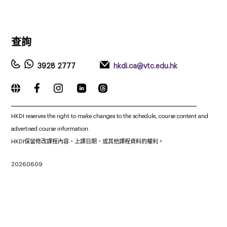
查詢
3928 2777
hkdi.ca@vtc.edu.hk
_____________________________________________________________
HKDI reserves the right to make changes to the schedule, course content and
advertised course information.
HKDI保留修改課程內容、上課日期、或其他課程資料的權利。
20260609