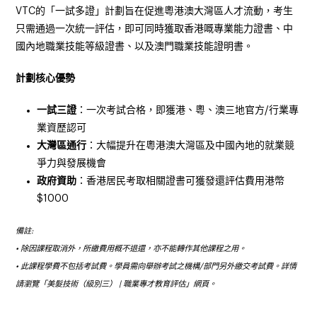
VTC
的「一試多證」計劃旨在促進粵港澳大灣區人才流動，考生
只需通過一次統一評估，即可同時獲取香港嘅專業能力證書、中
國內地職業技能等級證書、以及澳門職業技能證明書。
計劃核心優勢
一試三證
：一次考試合格，即獲港、粵、澳三地官方
/
行業專
業資歷認可
大灣區通行
：大幅提升在粵港澳大灣區及中國內地的就業競
爭力與發展機會
政府資助
：香港居民考取相關證書可獲發還評估費用港幣
$1000
備註:
•⁠ ⁠除因課程取消外，所繳費用概不退還，亦不能轉作其他課程之用。
•⁠ ⁠此課程學費不包括考試費。學員需向舉辦考試之機構/部門另外繳交考試費。詳情
請瀏覽「美髮技術（級別三） | 職業專才教育評估」網頁。