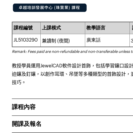
課程編號
上課模式
教學語言
JL5103290
廣東話
兼讀制 (
夜間)
Remark: Fees paid are non-refundable and non-transferable unless 
教授學員運用
JewelCAD
軟件設計首飾，包括學習鑲口設
迫鑲及釘鑲，以創作耳環、吊墜等多種類型的首飾設計，
技巧。
課程內容
開課及報名