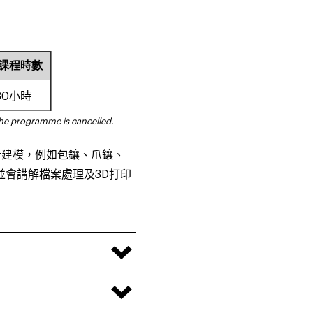
課程時數
30
小時
the programme is cancelled.
計建模，例如包鑲、爪鑲、
並會講解檔案處理及
3D
打印