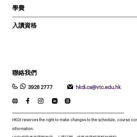
學費
入讀資格
聯絡我們
3928 2777
hkdi.ca@vtc.edu.hk
_____________________________________________________________
HKDI reserves the right to make changes to the schedule, course co
information.