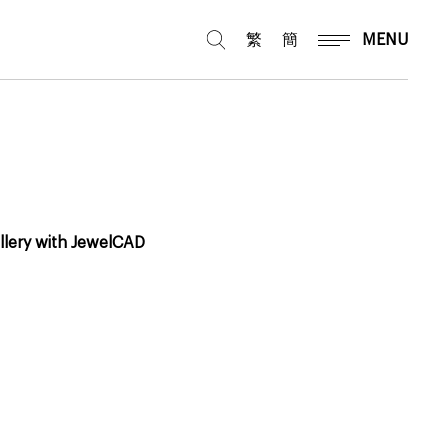
繁
簡
MENU
llery with JewelCAD