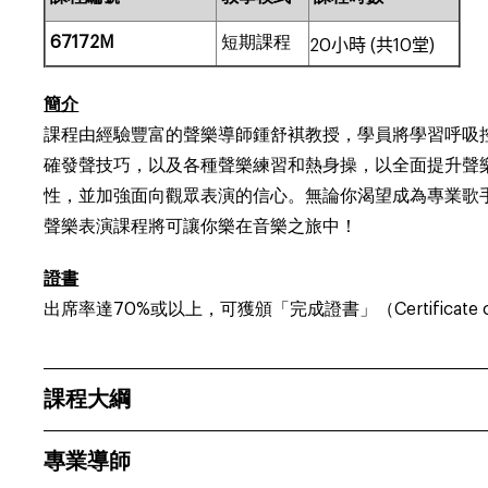
67172M
短期課程
20
小時
(
共
10
堂
)
簡介
課程由經驗豐富的聲樂導師鍾舒褀教授，學員將學習呼吸
確發聲技巧，以及各種聲樂練習和熱身操，以全面提升聲
性，並加強面向觀眾表演的信心。無論你渴望成為專業歌
聲樂表演課程將可讓你樂在音樂之旅中！
證書
出席率達70%或以上，可獲頒「完成證書」（Certificate of
課程大綱
專業導師