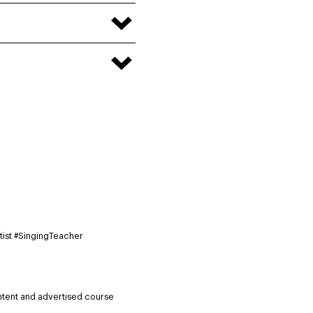
ist #
SingingTeacher
ntent and advertised course