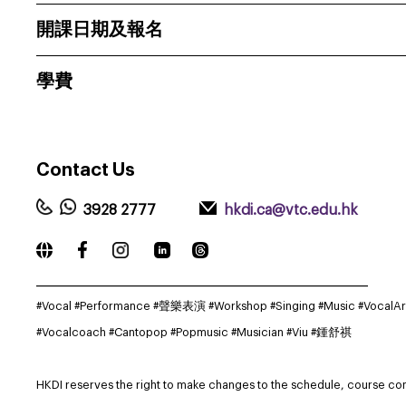
開課日期及報名
學費
Contact
Us
3928 2777
hkdi.ca@vtc.edu.hk
_____________________________________________________________
#Vocal #Performance #聲樂表演 #Workshop #
Singing #
Music #
VocalArt
#
Vocalcoach #Cantopop #Popmusic #Musician #Viu #鍾舒祺
HKDI reserves the right to make changes to the schedule, course co